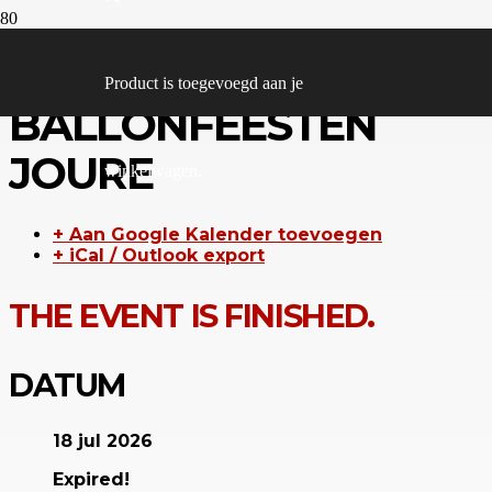
FRIESE
Product
is toegevoegd aan je
BALLONFEESTEN
JOURE
winkelwagen.
+ Aan Google Kalender toevoegen
+ iCal / Outlook export
THE EVENT IS FINISHED.
DATUM
18 jul 2026
Expired!